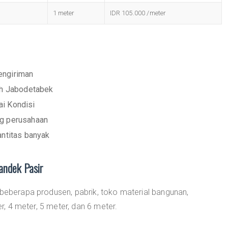
1 meter
IDR 105.000 /meter
engiriman
ah Jabodetabek
i Kondisi
ng perusahaan
antitas banyak
andek Pasir
 beberapa produsen, pabrik, toko material bangunan,
er, 4 meter, 5 meter, dan 6 meter.