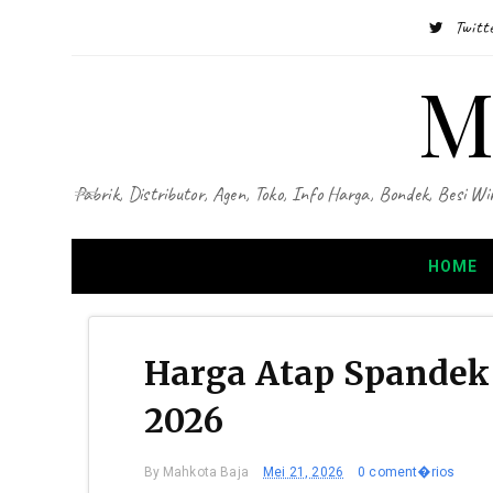
Twitt
M
Pabrik, Distributor, Agen, Toko, Info Harga, Bondek, Besi
HOME
Harga Atap Spandek
2026
By
Mahkota Baja
Mei 21, 2026
0 coment�rios