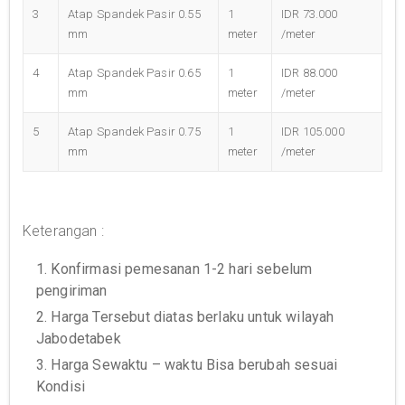
3
Atap Spandek Pasir 0.55
1
IDR 73.000
mm
meter
/meter
4
Atap Spandek Pasir 0.65
1
IDR 88.000
mm
meter
/meter
5
Atap Spandek Pasir 0.75
1
IDR 105.000
mm
meter
/meter
Keterangan :
1. Konfirmasi pemesanan 1-2 hari sebelum
pengiriman
2. Harga Tersebut diatas berlaku untuk wilayah
Jabodetabek
3. Harga Sewaktu – waktu Bisa berubah sesuai
Kondisi