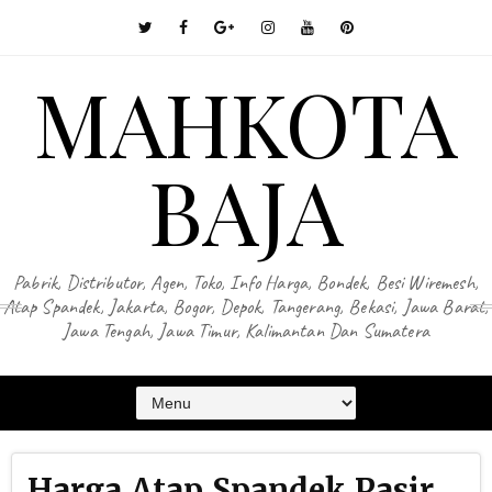
MAHKOTA
BAJA
Pabrik, Distributor, Agen, Toko, Info Harga, Bondek, Besi Wiremesh,
Atap Spandek, Jakarta, Bogor, Depok, Tangerang, Bekasi, Jawa Barat,
Jawa Tengah, Jawa Timur, Kalimantan Dan Sumatera
Harga Atap Spandek Pasir