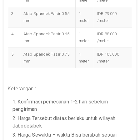
mm
meter
/meter
3
Atap Spandek Pasir 0.55
1
IDR 73.000
mm
meter
/meter
4
Atap Spandek Pasir 0.65
1
IDR 88.000
mm
meter
/meter
5
Atap Spandek Pasir 0.75
1
IDR 105.000
mm
meter
/meter
Keterangan :
1. Konfirmasi pemesanan 1-2 hari sebelum
pengiriman
2. Harga Tersebut diatas berlaku untuk wilayah
Jabodetabek
3. Harga Sewaktu – waktu Bisa berubah sesuai