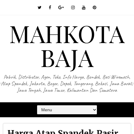
MAHKOTA
BAJA
Pabrik, Distributor, Agen, Toko, Info Harga, Bondek, Besi Wiremesh,
Atap Spandek, Jakarta, Bogor, Depok, Tangerang, Bekasi, Jawa Barat,
Jawa Tengah, Jawa Timur, Kalimantan Dan Sumatera
Harga Atap Spandek Pasir