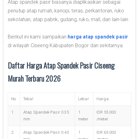
Atap spandek pasir biasanya diaplikasikan sebagai
penutup atap rumah, kanopi, teras, perkantoran, ruko
sekolahan, atap pabrik, gudang, ruko, mall, dan lain-lain.
Berikut ini kami sampaikan
harga atap spandek pasir
di wilayah Ciseeng Kabupaten Bogor dan sekitarnya.
Daftar Harga Atap Spandek Pasir Ciseeng
Murah Terbaru 2026
No
Tebal
Lebar
Harga
1
Atap Spandek Pasir 0.35
1
IDR 55.000
mm
meter
/meter
2
Atap Spandek Pasir 0.45
1
IDR 65.000