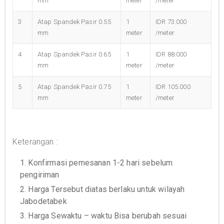
mm
meter
/meter
3
Atap Spandek Pasir 0.55
1
IDR 73.000
mm
meter
/meter
4
Atap Spandek Pasir 0.65
1
IDR 88.000
mm
meter
/meter
5
Atap Spandek Pasir 0.75
1
IDR 105.000
mm
meter
/meter
Keterangan :
1. Konfirmasi pemesanan 1-2 hari sebelum
pengiriman
2. Harga Tersebut diatas berlaku untuk wilayah
Jabodetabek
3. Harga Sewaktu – waktu Bisa berubah sesuai