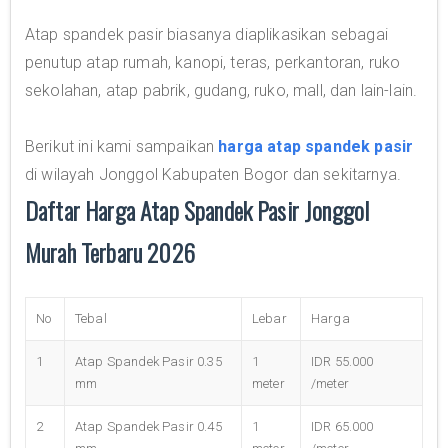
Atap spandek pasir biasanya diaplikasikan sebagai
penutup atap rumah, kanopi, teras, perkantoran, ruko
sekolahan, atap pabrik, gudang, ruko, mall, dan lain-lain.
Berikut ini kami sampaikan
harga atap spandek pasir
di wilayah Jonggol Kabupaten Bogor dan sekitarnya.
Daftar Harga Atap Spandek Pasir Jonggol
Murah Terbaru 2026
No
Tebal
Lebar
Harga
1
Atap Spandek Pasir 0.35
1
IDR 55.000
mm
meter
/meter
2
Atap Spandek Pasir 0.45
1
IDR 65.000