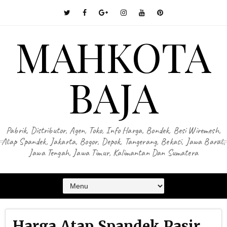
MAHKOTA
BAJA
Pabrik, Distributor, Agen, Toko, Info Harga, Bondek, Besi Wiremesh,
Atap Spandek, Jakarta, Bogor, Depok, Tangerang, Bekasi, Jawa Barat,
Jawa Tengah, Jawa Timur, Kalimantan Dan Sumatera
Harga Atap Spandek Pasir