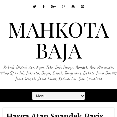
MAHKOTA
BAJA
Pabrik, Distributor, Agen, Toko, Info Harga, Bondek, Besi Wiremesh,
Atap Spandek, Jakarta, Bogor, Depok, Tangerang, Bekasi, Jawa Barat,
Jawa Tengah, Jawa Timur, Kalimantan Dan Sumatera
Harga Atap Spandek Pasir