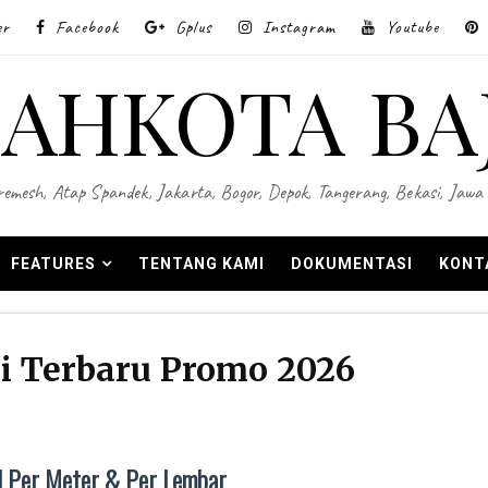
er
Facebook
Gplus
Instagram
Youtube
AHKOTA BA
 Wiremesh, Atap Spandek, Jakarta, Bogor, Depok, Tangerang, Bekasi, Ja
FEATURES
TENTANG KAMI
DOKUMENTASI
KONT
i Terbaru Promo 2026
 Per Meter & Per Lembar