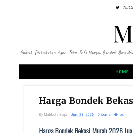
Twitt
M
Pabrik, Distributor, Agen, Toko, Info Harga, Bondek, Besi
HOME
Harga Bondek Bekas
By
Mahkota Baja
Juni 23, 2026
0 coment�rios
Harga Bondek Bekasi Murah 2026 Jual