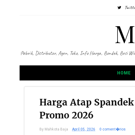
Twitt
M
Pabrik, Distributor, Agen, Toko, Info Harga, Bondek, Besi
HOME
Harga Atap Spandek
Promo 2026
By
Mahkota Baja
April 05, 2026
0 coment�rios