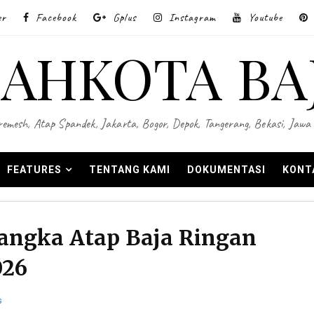
er
Facebook
Gplus
Instagram
Youtube
AHKOTA BA
 Wiremesh, Atap Spandek, Jakarta, Bogor, Depok, Tangerang, Bekasi, Ja
FEATURES
TENTANG KAMI
DOKUMENTASI
KONT
angka Atap Baja Ringan
026
s