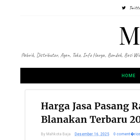
Twitt
M
Pabrik, Distributor, Agen, Toko, Info Harga, Bondek, Besi
HOME
Harga Jasa Pasang R
Blanakan Terbaru 2
By
Mahkota Baja
Desember 16, 2025
0 coment�rio