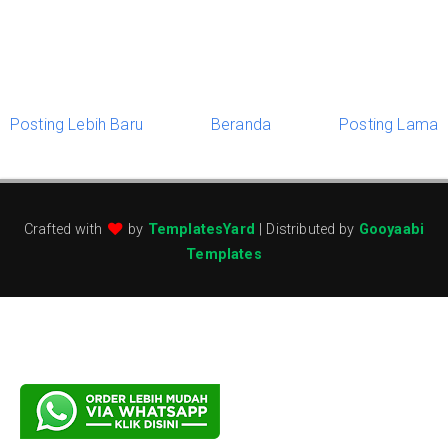
Posting Lebih Baru
Beranda
Posting Lama
Crafted with
by
TemplatesYard
| Distributed by
Gooyaabi
Templates