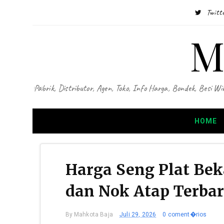
Twitt
M
Pabrik, Distributor, Agen, Toko, Info Harga, Bondek, Besi
HOME
Harga Seng Plat Be
dan Nok Atap Terbar
By
Mahkota Baja
Juli 29, 2026
0 coment�rios