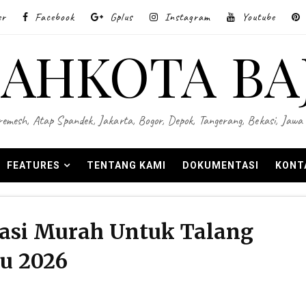
er
Facebook
Gplus
Instagram
Youtube
AHKOTA BA
 Wiremesh, Atap Spandek, Jakarta, Bogor, Depok, Tangerang, Bekasi, Ja
FEATURES
TENTANG KAMI
DOKUMENTASI
KONT
kasi Murah Untuk Talang
u 2026