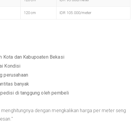
120 cm
IDR 105.000/meter
ah Kota dan Kabupoaten Bekasi
i Kondisi
ng perusahaan
antitas banyak
spedisi di tanggung oleh pembeli
cara menghitungnya dengan mengkalikan harga per meter seng
pesan."