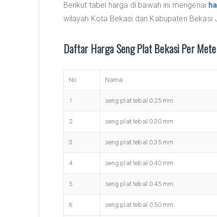
Berikut tabel harga di bawah ini mengenai
ha
wilayah Kota Bekasi dan Kabupaten Bekasi 
Daftar Harga Seng Plat Bekasi Per Met
No
Nama
1
seng plat tebal 0.25 mm
2
seng plat tebal 0.30 mm
3
seng plat tebal 0.35 mm
4
seng plat tebal 0.40 mm
5
seng plat tebal 0.45 mm
6
seng plat tebal 0.50 mm