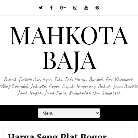
MAHKOTA
BAJA
Pabrik, Distributor, Agen, Toko, Info Harga, Bondek, Besi Wiremesh,
Atap Spandek, Jakarta, Bogor, Depok, Tangerang, Bekasi, Jawa Barat,
Jawa Tengah, Jawa Timur, Kalimantan Dan Sumatera
Harga Seng Plat Bogor