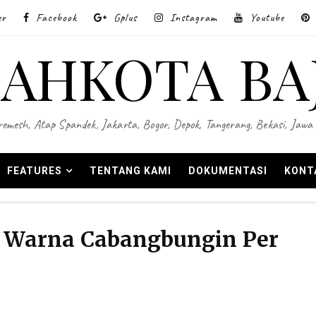
er
Facebook
Gplus
Instagram
Youtube
AHKOTA BA
 Wiremesh, Atap Spandek, Jakarta, Bogor, Depok, Tangerang, Bekasi, Ja
FEATURES
TENTANG KAMI
DOKUMENTASI
KONT
 Warna Cabangbungin Per