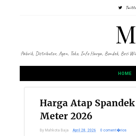
Twitt
M
Pabrik, Distributor, Agen, Toko, Info Harga, Bondek, Besi
HOME
Harga Atap Spandek
Meter 2026
By
Mahkota Baja
April 28, 2026
0 coment�rios