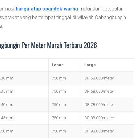
formasi
harga atap spandek warna
mulai dari ketebalan
arakat yang bertempat tinggal di wilayah Cabangbungin
a.
ngbungin Per Meter Murah Terbaru 2026
Lebar
Harga
0.30 mm
750 mm
IDR 58.000/meter
0.35 mm
750 mm
IDR 68.000/meter
0.40 mm
750 mm
IDR 78.000/meter
0.45 mm
750 mm
IDR 88.000/meter
0.50 mm
750 mm
IDR 98.000/meter