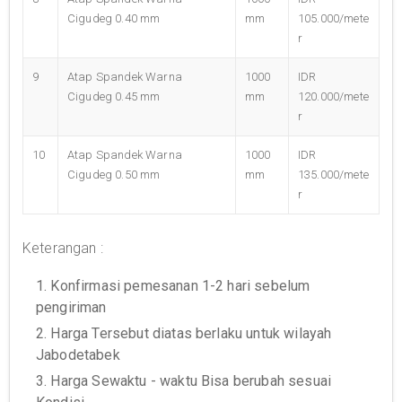
Cigudeg 0.40 mm
mm
105.000/mete
r
9
Atap Spandek Warna
1000
IDR
Cigudeg 0.45 mm
mm
120.000/mete
r
10
Atap Spandek Warna
1000
IDR
Cigudeg 0.50 mm
mm
135.000/mete
r
Keterangan :
1. Konfirmasi pemesanan 1-2 hari sebelum
pengiriman
2. Harga Tersebut diatas berlaku untuk wilayah
Jabodetabek
3. Harga Sewaktu - waktu Bisa berubah sesuai