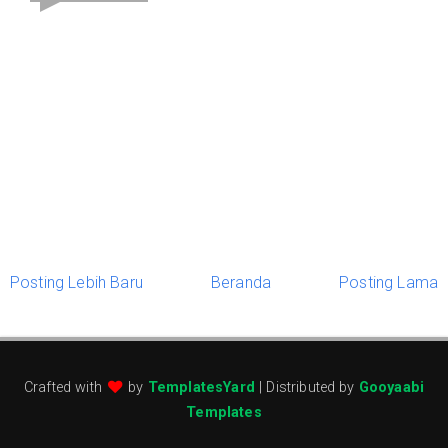
Posting Lebih Baru
Beranda
Posting Lama
Crafted with
by
TemplatesYard
| Distributed by
Gooyaabi
Templates