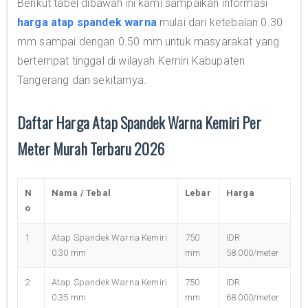
Berikut tabel dibawah ini kami sampaikan informasi
harga atap spandek warna
mulai dari ketebalan 0.30
mm sampai dengan 0.50 mm untuk masyarakat yang
bertempat tinggal di wilayah Kemiri Kabupaten
Tangerang dan sekitarnya.
Daftar Harga Atap Spandek Warna Kemiri Per
Meter Murah Terbaru 2026
N
Nama / Tebal
Lebar
Harga
o
1
Atap Spandek Warna Kemiri
750
IDR
0.30 mm
mm
58.000/meter
2
Atap Spandek Warna Kemiri
750
IDR
0.35 mm
mm
68.000/meter