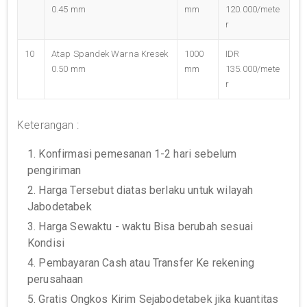
0.45 mm
mm
120.000/mete
r
10
Atap Spandek Warna Kresek
1000
IDR
0.50 mm
mm
135.000/mete
r
Keterangan :
1. Konfirmasi pemesanan 1-2 hari sebelum
pengiriman
2. Harga Tersebut diatas berlaku untuk wilayah
Jabodetabek
3. Harga Sewaktu - waktu Bisa berubah sesuai
Kondisi
4. Pembayaran Cash atau Transfer Ke rekening
perusahaan
5. Gratis Ongkos Kirim Sejabodetabek jika kuantitas