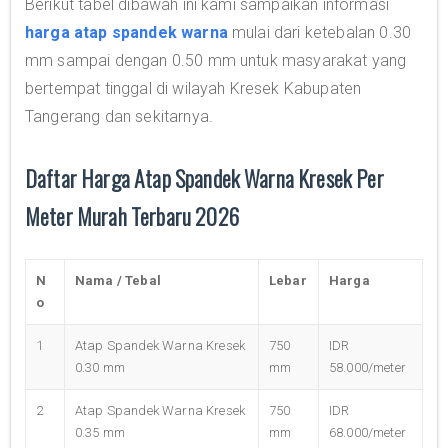
Berikut tabel dibawah ini kami sampaikan informasi
harga atap spandek warna
mulai dari ketebalan 0.30
mm sampai dengan 0.50 mm untuk masyarakat yang
bertempat tinggal di wilayah Kresek Kabupaten
Tangerang dan sekitarnya.
Daftar Harga Atap Spandek Warna Kresek Per
Meter Murah Terbaru 2026
N
Nama / Tebal
Lebar
Harga
o
1
Atap Spandek Warna Kresek
750
IDR
0.30 mm
mm
58.000/meter
2
Atap Spandek Warna Kresek
750
IDR
0.35 mm
mm
68.000/meter