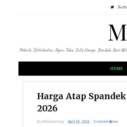
Twitt
M
Pabrik, Distributor, Agen, Toko, Info Harga, Bondek, Besi
HOME
Harga Atap Spandek
2026
By
Mahkota Baja
April 28, 2026
0 coment�rios