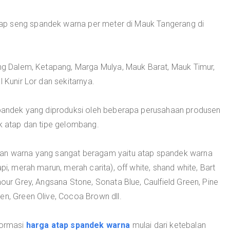
ap seng spandek warna per meter di Mauk Tangerang di
ung Dalem, Ketapang, Marga Mulya, Mauk Barat, Mauk Timur,
l Kunir Lor dan sekitarnya.
 spandek yang diproduksi oleh beberapa perusahaan produsen
uk atap dan tipe gelombang.
han warna yang sangat beragam yaitu atap spandek warna
pi, merah marun, merah carita), off white, shand white, Bart
mour Grey, Angsana Stone, Sonata Blue, Caulfield Green, Pine
en, Green Olive, Cocoa Brown dll.
formasi
harga atap spandek warna
mulai dari ketebalan