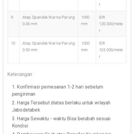
r
9
Atap Spandek Warna Parung
1000
IDR
0.45 mm
mm
120.000/mete
r
10
Atap Spandek Warna Parung
1000
IDR
0.50 mm
mm
135.000/mete
r
Keterangan :
1. Konfirmasi pemesanan 1-2 hari sebelum
pengiriman
2. Harga Tersebut diatas berlaku untuk wilayah
Jabodetabek
3. Harga Sewaktu - waktu Bisa berubah sesuai
Kondisi