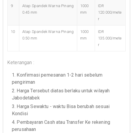
9
Atap Spandek Warna Pinang
1000
IDR
0.45 mm
mm
120.000/mete
r
10
Atap Spandek Warna Pinang
1000
IDR
0.50 mm
mm
135.000/mete
r
Keterangan :
1. Konfirmasi pemesanan 1-2 hari sebelum
pengiriman
2. Harga Tersebut diatas berlaku untuk wilayah
Jabodetabek
3. Harga Sewaktu - waktu Bisa berubah sesuai
Kondisi
4. Pembayaran Cash atau Transfer Ke rekening
perusahaan