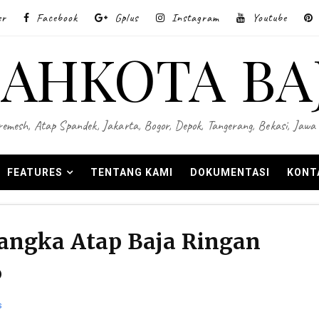
er
Facebook
Gplus
Instagram
Youtube
AHKOTA BA
 Wiremesh, Atap Spandek, Jakarta, Bogor, Depok, Tangerang, Bekasi, Ja
FEATURES
TENTANG KAMI
DOKUMENTASI
KONT
angka Atap Baja Ringan
6
s