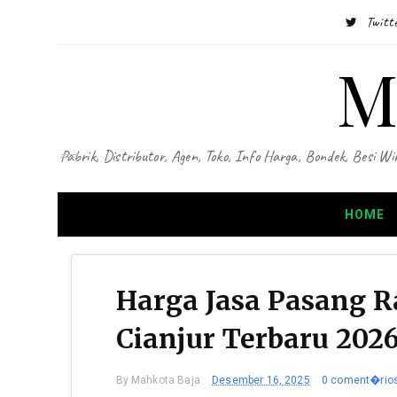
Twitt
M
Pabrik, Distributor, Agen, Toko, Info Harga, Bondek, Besi
HOME
Harga Jasa Pasang R
Cianjur Terbaru 202
By
Mahkota Baja
Desember 16, 2025
0 coment�rio