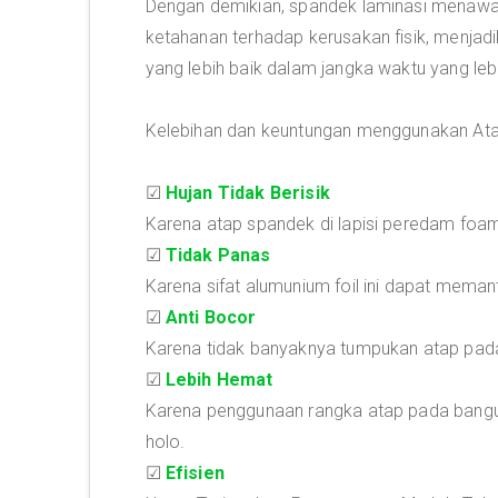
Dengan demikian, spandek laminasi menawar
ketahanan terhadap kerusakan fisik, menjadi
yang lebih baik dalam jangka waktu yang leb
Kelebihan dan keuntungan menggunakan Atap 
☑
Hujan Tidak Berisik
Karena atap spandek di lapisi peredam foam 
☑
Tidak Panas
Karena sifat alumunium foil ini dapat mema
☑
Anti Bocor
Karena tidak banyaknya tumpukan atap pad
☑
Lebih Hemat
Karena penggunaan rangka atap pada bangu
holo.
☑
Efisien