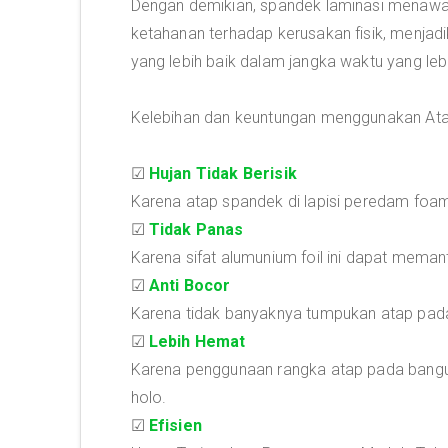
Dengan demikian, spandek laminasi menawar
ketahanan terhadap kerusakan fisik, menjadi
yang lebih baik dalam jangka waktu yang leb
Kelebihan dan keuntungan menggunakan Atap 
☑
Hujan Tidak Berisik
Karena atap spandek di lapisi peredam foam 
☑
Tidak Panas
Karena sifat alumunium foil ini dapat mema
☑
Anti Bocor
Karena tidak banyaknya tumpukan atap pad
☑
Lebih Hemat
Karena penggunaan rangka atap pada bangu
holo.
☑
Efisien