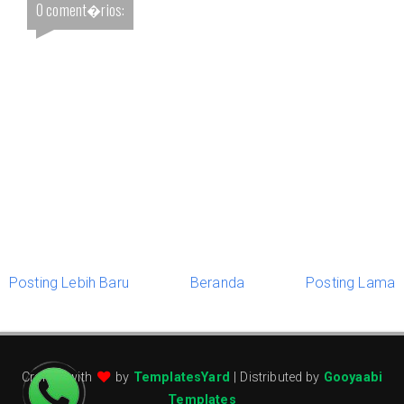
0 coment�rios:
Posting Lebih Baru
Beranda
Posting Lama
Crafted with
by
TemplatesYard
| Distributed by
Gooyaabi
Templates