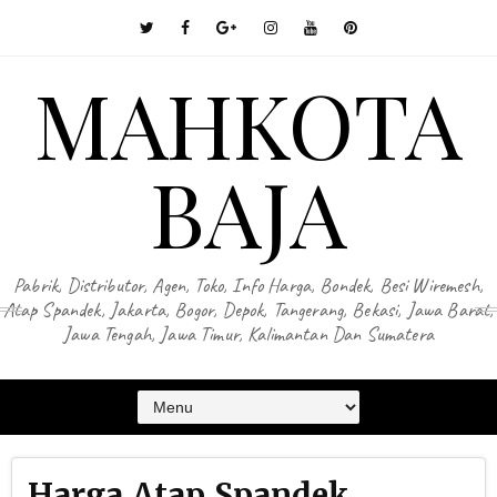
MAHKOTA
BAJA
Pabrik, Distributor, Agen, Toko, Info Harga, Bondek, Besi Wiremesh,
Atap Spandek, Jakarta, Bogor, Depok, Tangerang, Bekasi, Jawa Barat,
Jawa Tengah, Jawa Timur, Kalimantan Dan Sumatera
Harga Atap Spandek