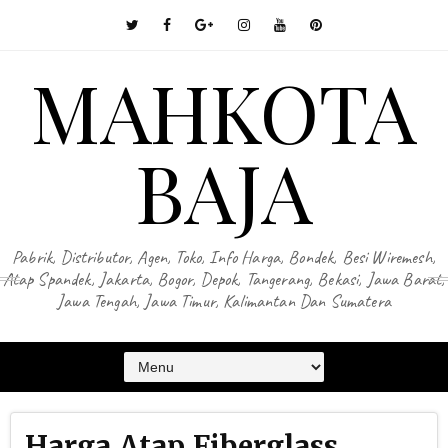
MAHKOTA
BAJA
Pabrik, Distributor, Agen, Toko, Info Harga, Bondek, Besi Wiremesh,
Atap Spandek, Jakarta, Bogor, Depok, Tangerang, Bekasi, Jawa Barat,
Jawa Tengah, Jawa Timur, Kalimantan Dan Sumatera
Harga Atap Fiberglass