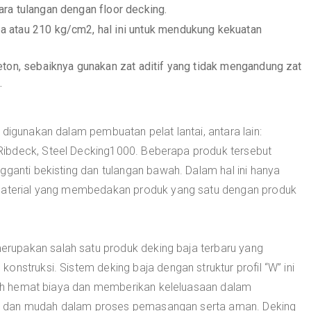
ra tulangan dengan floor decking.
 atau 210 kg/cm2, hal ini untuk mendukung kekuatan
eton, sebaiknya gunakan zat aditif yang tidak mengandung zat
.
 digunakan dalam pembuatan pelat lantai, antara lain:
ibdeck, Steel Decking1000. Beberapa produk tersebut
gganti bekisting dan tulangan bawah. Dalam hal ini hanya
 material yang membedakan produk yang satu dengan produk
upakan salah satu produk deking baja terbaru yang
nstruksi. Sistem deking baja dengan struktur profil “W” ini
lebih hemat biaya dan memberikan keleluasaan dalam
n dan mudah dalam proses pemasangan serta aman. Deking