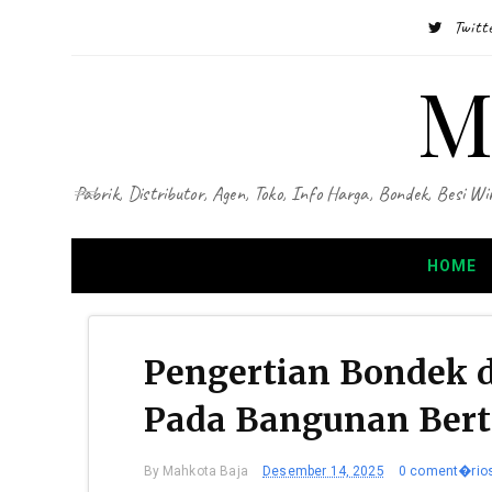
Twitt
M
Pabrik, Distributor, Agen, Toko, Info Harga, Bondek, Besi
HOME
Pengertian Bondek 
Pada Bangunan Bert
By
Mahkota Baja
Desember 14, 2025
0 coment�rio