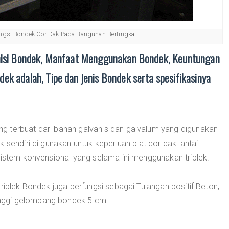
ngsi Bondek Cor Dak Pada Bangunan Bertingkat
inisi Bondek, Manfaat Menggunakan Bondek, Keuntungan
k adalah, Tipe dan jenis Bondek serta spesifikasinya
g terbuat dari bahan galvanis dan galvalum yang digunakan
 sendiri di gunakan untuk keperluan plat cor dak lantai
sistem konvensional yang selama ini menggunakan triplek.
riplek Bondek juga berfungsi sebagai Tulangan positif Beton,
nggi gelombang bondek 5 cm.