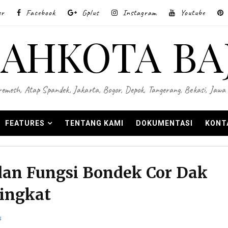
er
Facebook
Gplus
Instagram
Youtube
AHKOTA BA
 Wiremesh, Atap Spandek, Jakarta, Bogor, Depok, Tangerang, Bekasi, Ja
FEATURES
TENTANG KAMI
DOKUMENTASI
KONT
dan Fungsi Bondek Cor Dak
ingkat
s