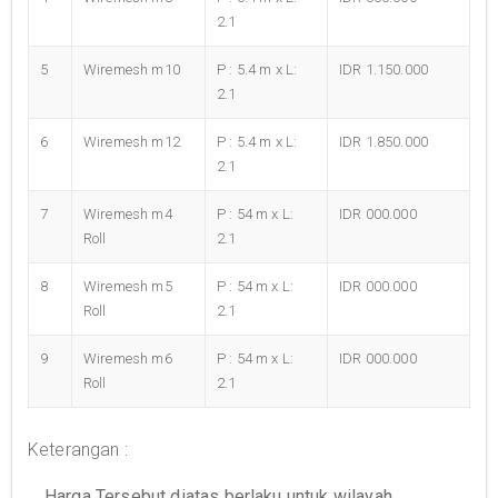
2.1
5
Wiremesh m10
P : 5.4 m x L:
IDR 1.150.000
2.1
6
Wiremesh m12
P : 5.4 m x L:
IDR 1.850.000
2.1
7
Wiremesh m4
P : 54 m x L:
IDR 000.000
Roll
2.1
8
Wiremesh m5
P : 54 m x L:
IDR 000.000
Roll
2.1
9
Wiremesh m6
P : 54 m x L:
IDR 000.000
Roll
2.1
Keterangan :
Harga Tersebut diatas berlaku untuk wilayah