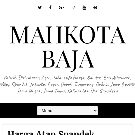
MAHKOTA
BAJA
Pabrik, Distributor, Agen, Toko, Info Harga, Bondek, Besi Wiremesh,
Atap Spandek, Jakarta, Bogor, Depok, Tangerang, Bekasi, Jawa Barat,
Jawa Tengah, Jawa Timur, Kalimantan Dan Sumatera
Harga Atap Spandek