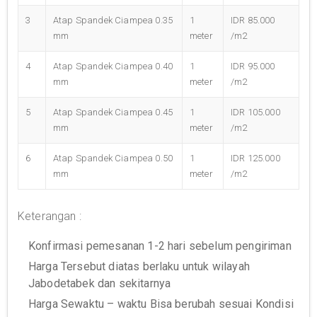
3
Atap Spandek Ciampea 0.35
1
IDR 85.000
mm
meter
/m2
4
Atap Spandek Ciampea 0.40
1
IDR 95.000
mm
meter
/m2
5
Atap Spandek Ciampea 0.45
1
IDR 105.000
mm
meter
/m2
6
Atap Spandek Ciampea 0.50
1
IDR 125.000
mm
meter
/m2
Keterangan :
Konfirmasi pemesanan 1-2 hari sebelum pengiriman
Harga Tersebut diatas berlaku untuk wilayah
Jabodetabek dan sekitarnya
Harga Sewaktu – waktu Bisa berubah sesuai Kondisi