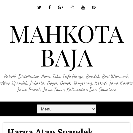
MAHKOTA
BAJA
Pabrik, Distributor, Agen, Toko, Info Harga, Bondek, Besi Wiremesh,
Atap Spandek, Jakarta, Bogor, Depok, Tangerang, Bekasi, Jawa Barat,
Jawa Tengah, Jawa Timur, Kalimantan Dan Sumatera
Harga Atap Spandek