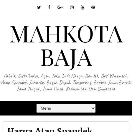
MAHKOTA
BAJA
Pabrik, Distributor, Agen, Toko, Info Harga, Bondek, Besi Wiremesh,
Atap Spandek, Jakarta, Bogor, Depok, Tangerang, Bekasi, Jawa Barat,
Jawa Tengah, Jawa Timur, Kalimantan Dan Sumatera
Harga Atap Spandek