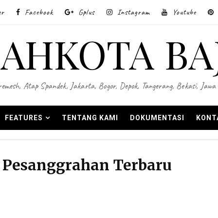
er
Facebook
Gplus
Instagram
Youtube
AHKOTA BA
 Wiremesh, Atap Spandek, Jakarta, Bogor, Depok, Tangerang, Bekasi, Ja
FEATURES
TENTANG KAMI
DOKUMENTASI
KONT
 Pesanggrahan Terbaru