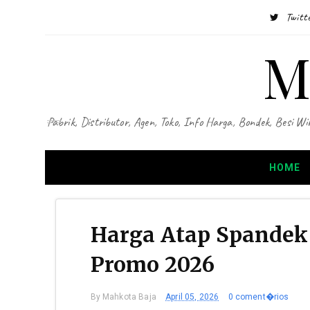
Twitt
M
Pabrik, Distributor, Agen, Toko, Info Harga, Bondek, Besi
HOME
Harga Atap Spandek
Promo 2026
By
Mahkota Baja
April 05, 2026
0 coment�rios