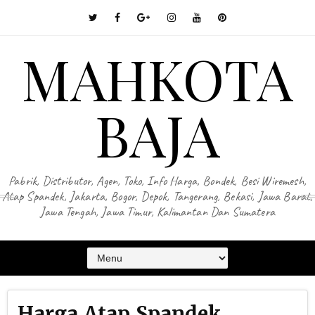
MAHKOTA
BAJA
Pabrik, Distributor, Agen, Toko, Info Harga, Bondek, Besi Wiremesh,
Atap Spandek, Jakarta, Bogor, Depok, Tangerang, Bekasi, Jawa Barat,
Jawa Tengah, Jawa Timur, Kalimantan Dan Sumatera
Harga Atap Spandek