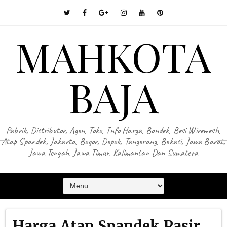
MAHKOTA
BAJA
Pabrik, Distributor, Agen, Toko, Info Harga, Bondek, Besi Wiremesh,
Atap Spandek, Jakarta, Bogor, Depok, Tangerang, Bekasi, Jawa Barat,
Jawa Tengah, Jawa Timur, Kalimantan Dan Sumatera
Harga Atap Spandek Pasir