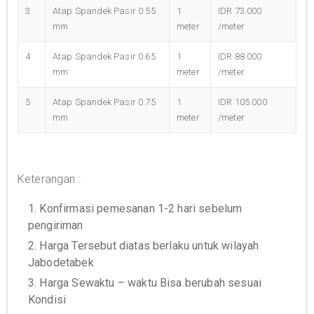
3
Atap Spandek Pasir 0.55
1
IDR 73.000
mm
meter
/meter
4
Atap Spandek Pasir 0.65
1
IDR 88.000
mm
meter
/meter
5
Atap Spandek Pasir 0.75
1
IDR 105.000
mm
meter
/meter
Keterangan :
1. Konfirmasi pemesanan 1-2 hari sebelum
pengiriman
2. Harga Tersebut diatas berlaku untuk wilayah
Jabodetabek
3. Harga Sewaktu – waktu Bisa berubah sesuai
Kondisi