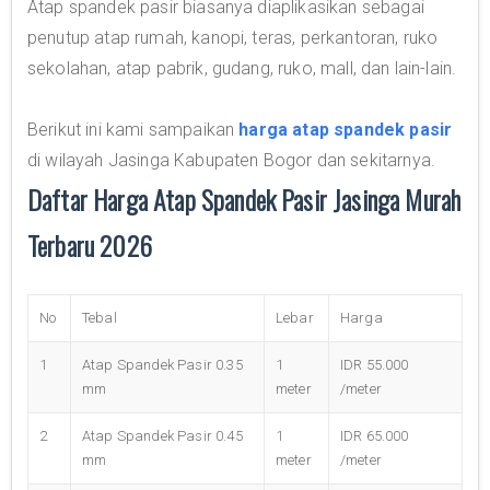
Atap spandek pasir biasanya diaplikasikan sebagai
penutup atap rumah, kanopi, teras, perkantoran, ruko
sekolahan, atap pabrik, gudang, ruko, mall, dan lain-lain.
Berikut ini kami sampaikan
harga atap spandek pasir
di wilayah Jasinga Kabupaten Bogor dan sekitarnya.
Daftar Harga Atap Spandek Pasir Jasinga Murah
Terbaru 2026
No
Tebal
Lebar
Harga
1
Atap Spandek Pasir 0.35
1
IDR 55.000
mm
meter
/meter
2
Atap Spandek Pasir 0.45
1
IDR 65.000
mm
meter
/meter