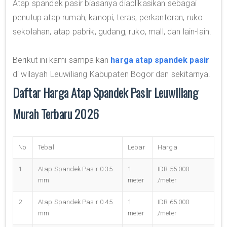
Atap spandek pasir biasanya diaplikasikan sebagai
penutup atap rumah, kanopi, teras, perkantoran, ruko
sekolahan, atap pabrik, gudang, ruko, mall, dan lain-lain.
Berikut ini kami sampaikan
harga atap spandek pasir
di wilayah Leuwiliang Kabupaten Bogor dan sekitarnya.
Daftar Harga Atap Spandek Pasir Leuwiliang
Murah Terbaru 2026
No
Tebal
Lebar
Harga
1
Atap Spandek Pasir 0.35
1
IDR 55.000
mm
meter
/meter
2
Atap Spandek Pasir 0.45
1
IDR 65.000
mm
meter
/meter