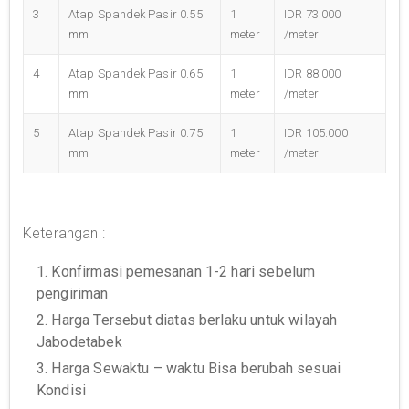
3
Atap Spandek Pasir 0.55
1
IDR 73.000
mm
meter
/meter
4
Atap Spandek Pasir 0.65
1
IDR 88.000
mm
meter
/meter
5
Atap Spandek Pasir 0.75
1
IDR 105.000
mm
meter
/meter
Keterangan :
1. Konfirmasi pemesanan 1-2 hari sebelum
pengiriman
2. Harga Tersebut diatas berlaku untuk wilayah
Jabodetabek
3. Harga Sewaktu – waktu Bisa berubah sesuai
Kondisi