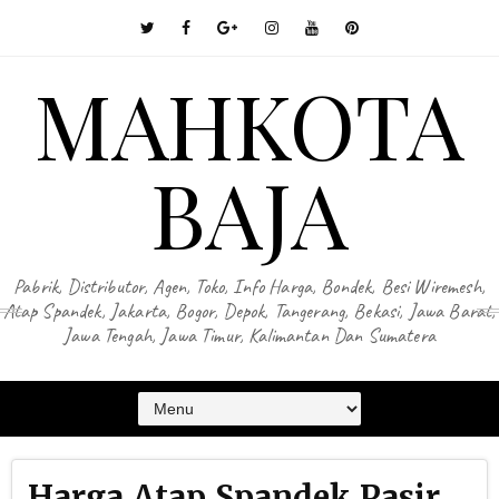
MAHKOTA
BAJA
Pabrik, Distributor, Agen, Toko, Info Harga, Bondek, Besi Wiremesh,
Atap Spandek, Jakarta, Bogor, Depok, Tangerang, Bekasi, Jawa Barat,
Jawa Tengah, Jawa Timur, Kalimantan Dan Sumatera
Harga Atap Spandek Pasir