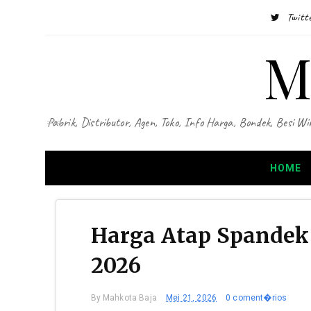
Twitt
M
Pabrik, Distributor, Agen, Toko, Info Harga, Bondek, Besi
HOME
Harga Atap Spandek 
2026
By
Mahkota Baja
Mei 21, 2026
0 coment�rios