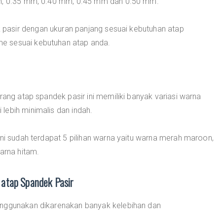
mm, 0.35 mm, 0.40 mm, 0.45 mm dan 0.50 mm.
pasir dengan ukuran panjang sesuai kebutuhan atap
e sesuai kebutuhan atap anda.
rang atap spandek pasir ini memiliki banyak variasi warna
lebih minimalis dan indah.
ini sudah terdapat 5 pilihan warna yaitu warna merah maroon,
arna hitam.
atap Spandek Pasir
enggunakan dikarenakan banyak kelebihan dan