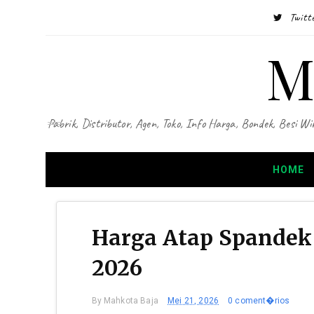
Twitt
M
Pabrik, Distributor, Agen, Toko, Info Harga, Bondek, Besi
HOME
Harga Atap Spandek
2026
By
Mahkota Baja
Mei 21, 2026
0 coment�rios