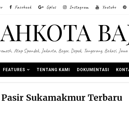
er
Facebook
Gplus
Instagram
Youtube
AHKOTA BA
 Wiremesh, Atap Spandek, Jakarta, Bogor, Depok, Tangerang, Bekasi, Ja
FEATURES
TENTANG KAMI
DOKUMENTASI
KONT
 Pasir Sukamakmur Terbaru