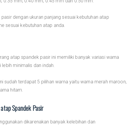
mm, 0.35 mm, 0.40 mm, 0.45 mm dan 0.50 mm.
pasir dengan ukuran panjang sesuai kebutuhan atap
e sesuai kebutuhan atap anda.
rang atap spandek pasir ini memiliki banyak variasi warna
lebih minimalis dan indah.
ini sudah terdapat 5 pilihan warna yaitu warna merah maroon,
arna hitam.
atap Spandek Pasir
enggunakan dikarenakan banyak kelebihan dan