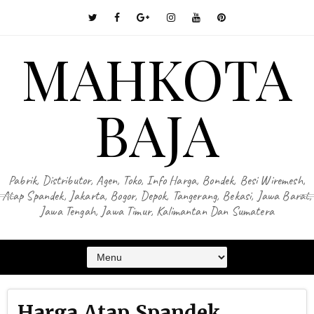
MAHKOTA
BAJA
Pabrik, Distributor, Agen, Toko, Info Harga, Bondek, Besi Wiremesh,
Atap Spandek, Jakarta, Bogor, Depok, Tangerang, Bekasi, Jawa Barat,
Jawa Tengah, Jawa Timur, Kalimantan Dan Sumatera
Harga Atap Spandek