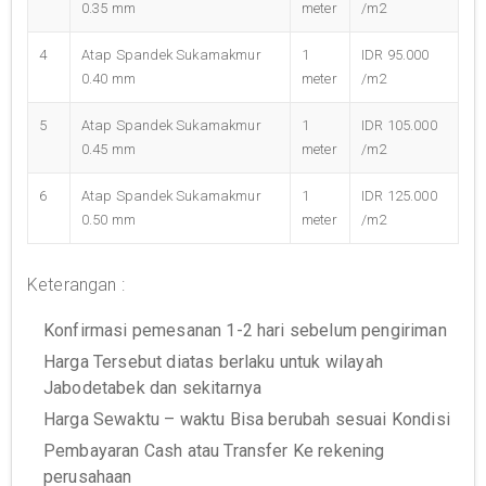
0.35 mm
meter
/m2
4
Atap Spandek Sukamakmur
1
IDR 95.000
0.40 mm
meter
/m2
5
Atap Spandek Sukamakmur
1
IDR 105.000
0.45 mm
meter
/m2
6
Atap Spandek Sukamakmur
1
IDR 125.000
0.50 mm
meter
/m2
Keterangan :
Konfirmasi pemesanan 1-2 hari sebelum pengiriman
Harga Tersebut diatas berlaku untuk wilayah
Jabodetabek dan sekitarnya
Harga Sewaktu – waktu Bisa berubah sesuai Kondisi
Pembayaran Cash atau Transfer Ke rekening
perusahaan