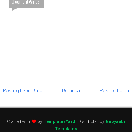
0 coment�rios:
Posting Lebih Baru
Beranda
Posting Lama
Crafted with
by
TemplatesYard
| Distributed by
Gooyaabi
Templates