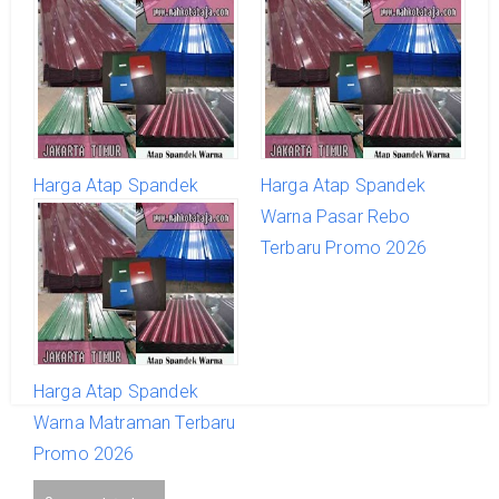
Harga Atap Spandek
Harga Atap Spandek
Warna Pulo Gadung
Warna Pasar Rebo
Terbaru Promo 2026
Terbaru Promo 2026
Harga Atap Spandek
Warna Matraman Terbaru
Promo 2026