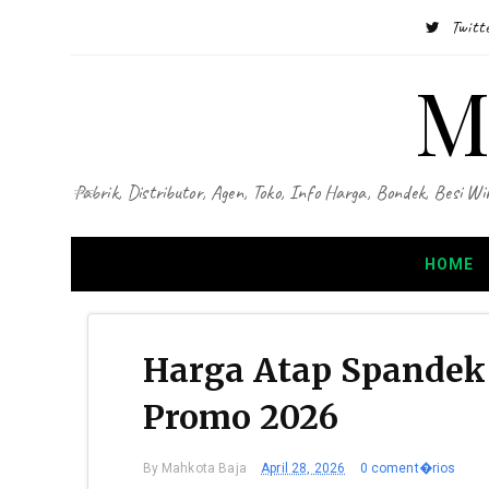
Twitt
M
Pabrik, Distributor, Agen, Toko, Info Harga, Bondek, Besi
HOME
Harga Atap Spandek
Promo 2026
By
Mahkota Baja
April 28, 2026
0 coment�rios