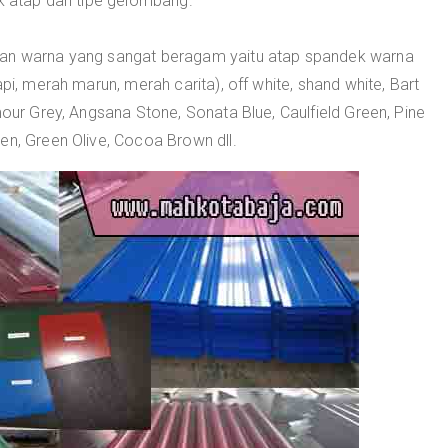
uk atap dan tipe gelombang.
han warna yang sangat beragam yaitu atap spandek warna
pi, merah marun, merah carita), off white, shand white, Bart
mour Grey, Angsana Stone, Sonata Blue, Caulfield Green, Pine
en, Green Olive, Cocoa Brown dll.