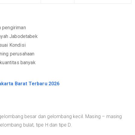
m pengiriman
layah Jabodetabek
suai Kondisi
ening perusahaan
 kuantitas banyak
karta Barat Terbaru 2026
 gelombang besar dan gelombang kecil. Masing – masing
lombang bulat, tipe H dan tipe D.