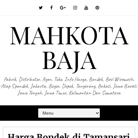
MAHKOTA
BAJA
Pabrik, Distributor, Agen, Toko, Info Harga, Bondek, Besi Wiremesh,
Atap Spandek, Jakarta, Bogor, Depok, Tangerang, Bekasi, Jawa Barat,
Jawa Tengah, Jawa Timur, Kalimantan Dan Sumatera
Harga Bondek di Tamansari